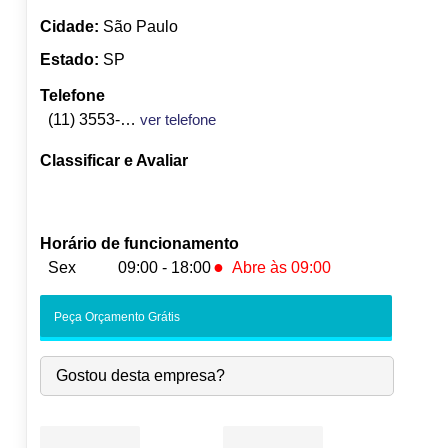
Cidade:
São Paulo
Estado:
SP
Telefone
(11) 3553-5829
ver telefone
Classificar e Avaliar
Horário de funcionamento
●
Sex
09:00 - 18:00
Abre às 09:00
Seg:
09:00
-
18:00
Peça Orçamento Grátis
Ter:
09:00
-
18:00
Qua:
09:00
-
18:00
Gostou desta empresa?
Qui:
09:00
-
18:00
●
Sex:
09:00
-
18:00
Abre às 09:00
Sáb:
Fechado