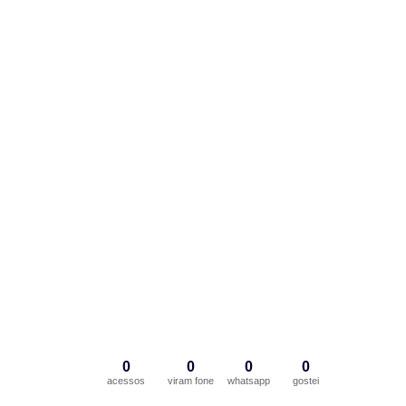
0
0
0
0
acessos
viram fone
whatsapp
gostei