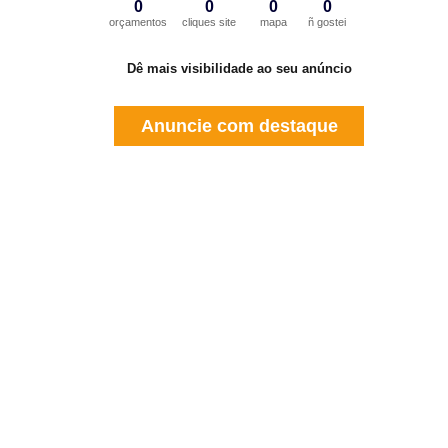
0
0
0
0
orçamentos
cliques site
mapa
ñ gostei
Dê mais visibilidade ao seu anúncio
Anuncie com destaque