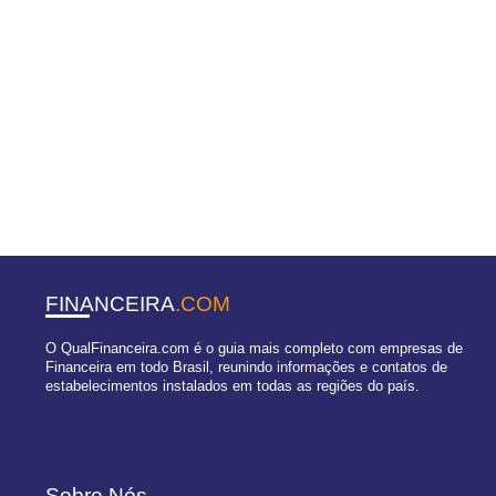
FINANCEIRA
.COM
O QualFinanceira.com é o guia mais completo com empresas de
Financeira em todo Brasil, reunindo informações e contatos de
estabelecimentos instalados em todas as regiões do país.
Sobre Nós