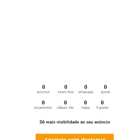
0
0
0
0
acessos
viram fone
whatsapp
gostei
0
0
0
0
orçamentos
cliques site
mapa
ñ gostei
Dê mais visibilidade ao seu anúncio
Anuncie com destaque