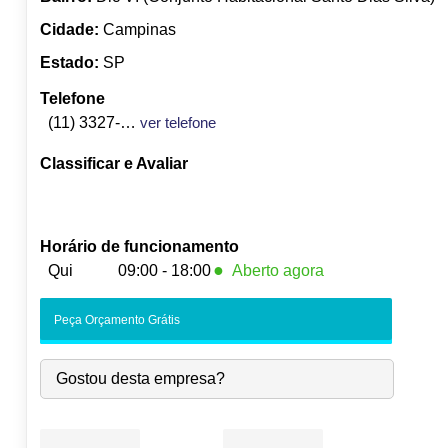
Cidade:
Campinas
Estado:
SP
Telefone
(11) 3327-2771
ver telefone
Classificar e Avaliar
Horário de funcionamento
●
Qui
09:00 - 18:00
Aberto agora
Seg:
09:00
-
18:00
Peça Orçamento Grátis
Ter:
09:00
-
18:00
Qua:
09:00
-
18:00
Gostou desta empresa?
●
Qui:
09:00
-
18:00
Fecha às 18:00
Sex:
09:00
-
18:00
Sáb:
Fechado