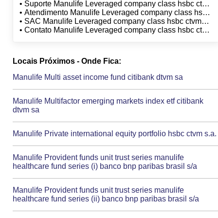
ctvm s.a.
• Suporte Manulife Leveraged company class hsbc ctvm
s.a.
• Atendimento Manulife Leveraged company class hsbc
ctvm s.a.
• SAC Manulife Leveraged company class hsbc ctvm
s.a.
• Contato Manulife Leveraged company class hsbc ctvm
s.a.
Locais Próximos - Onde Fica:
Manulife Multi asset income fund citibank dtvm sa
Manulife Multifactor emerging markets index etf citibank
dtvm sa
Manulife Private international equity portfolio hsbc ctvm s.a.
Manulife Provident funds unit trust series manulife
healthcare fund series (i) banco bnp paribas brasil s/a
Manulife Provident funds unit trust series manulife
healthcare fund series (ii) banco bnp paribas brasil s/a