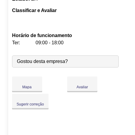
Classificar e Avaliar
Horário de funcionamento
Ter:
09:00 - 18:00
Seg:
09:00
-
18:00
Gostou desta empresa?
Ter:
09:00
-
18:00
Qua:
09:00
-
18:00
Qui:
09:00
-
18:00
Sex:
09:00
-
18:00
Mapa
Avaliar
Sáb:
Fechado
Dom:
Fechado
Sugerir correção