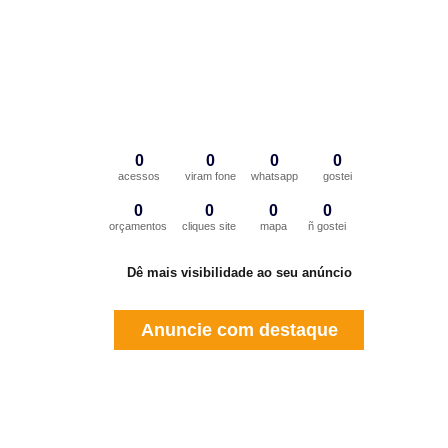
0
0
0
0
acessos
viram fone
whatsapp
gostei
0
0
0
0
orçamentos
cliques site
mapa
ñ gostei
Dê mais visibilidade ao seu anúncio
Anuncie com destaque