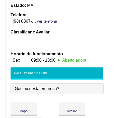
Estado:
MA
Telefone
(98) 8867-0477
ver telefone
Classificar e Avaliar
Horário de funcionamento
●
Sex
09:00 - 18:00
Aberto agora
Seg:
09:00
-
18:00
Peça Orçamento Grátis
Ter:
09:00
-
18:00
Qua:
09:00
-
18:00
Gostou desta empresa?
Qui:
09:00
-
18:00
●
Sex:
09:00
-
18:00
Fecha às 18:00
Sáb:
Fechado
Dom:
Fechado
Mapa
Avaliar