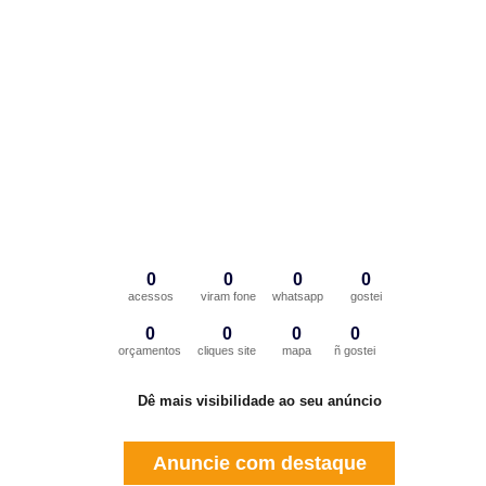
0
0
0
0
acessos
viram fone
whatsapp
gostei
0
0
0
0
orçamentos
cliques site
mapa
ñ gostei
Dê mais visibilidade ao seu anúncio
Anuncie com destaque