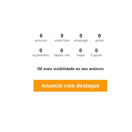
0
0
0
0
acessos
viram fone
whatsapp
gostei
0
0
0
0
orçamentos
cliques site
mapa
ñ gostei
Dê mais visibilidade ao seu anúncio
Anuncie com destaque