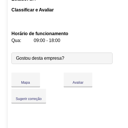
Classificar e Avaliar
Horário de funcionamento
Qua:
09:00 - 18:00
Seg:
09:00
-
18:00
Gostou desta empresa?
Ter:
09:00
-
18:00
Qua:
09:00
-
18:00
Qui:
09:00
-
18:00
Sex:
09:00
-
18:00
Mapa
Avaliar
Sáb:
Fechado
Dom:
Fechado
Sugerir correção