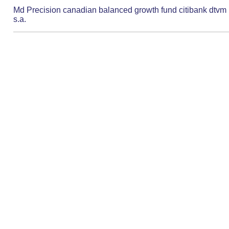
Md Precision canadian balanced growth fund citibank dtvm
s.a.