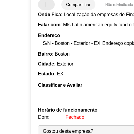
Compartilhar
Não reivindicada
Onde Fica:
Localização da empresas de Fina
Falar com:
Mfs Latin american equity fund ci
Endereço
, S/N - Boston - Exterior - EX
Endereço copi
Bairro:
Boston
Cidade:
Exterior
Estado:
EX
Classificar e Avaliar
Horário de funcionamento
Dom:
Fechado
Seg:
09:00
-
18:00
Gostou desta empresa?