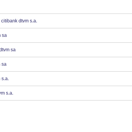
 citibank dtvm s.a.
m sa
 dtvm sa
m sa
 s.a.
vm s.a.