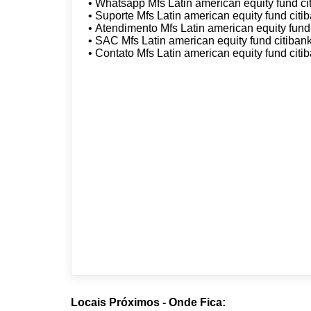
• Whatsapp Mfs Latin american equity fund c
• Suporte Mfs Latin american equity fund cit
• Atendimento Mfs Latin american equity fund
• SAC Mfs Latin american equity fund citiban
• Contato Mfs Latin american equity fund cit
Locais Próximos - Onde Fica: