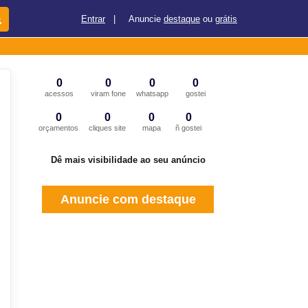
Entrar
|
Anuncie
destaque
ou
grátis
0
0
0
0
acessos
viram fone
whatsapp
gostei
0
0
0
0
orçamentos
cliques site
mapa
ñ gostei
Dê mais visibilidade ao seu anúncio
Anuncie com destaque