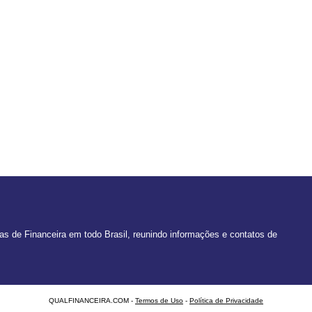
 de Financeira em todo Brasil, reunindo informações e contatos de
QUALFINANCEIRA.COM -
Termos de Uso
-
Política de Privacidade