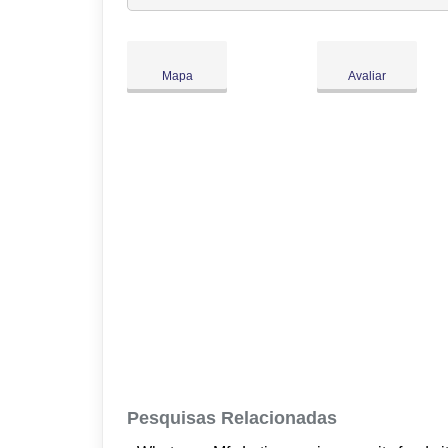
Ter:
09:00
-
18:00
Qua:
09:00
-
18:00
Qui:
09:00
-
18:00
Mapa
Avaliar
Sex:
09:00
-
18:00
Sáb:
Fechado
Dom:
Fechado
Pesquisas Relacionadas