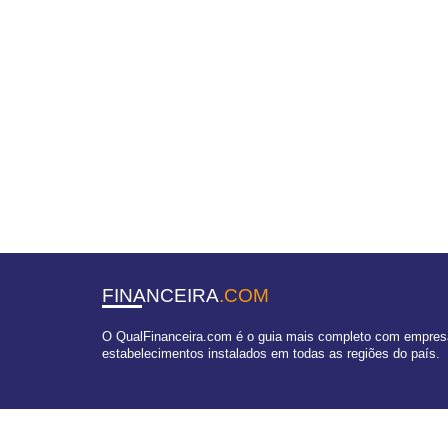
FINANCEIRA
.COM
O QualFinanceira.com é o guia mais completo com empresas
estabelecimentos instalados em todas as regiões do país.