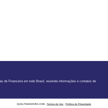
 de Financeira em todo Brasil, reunindo informações e contatos de
QUALFINANCEIRA.COM -
Termos de Uso
-
Política de Privacidade