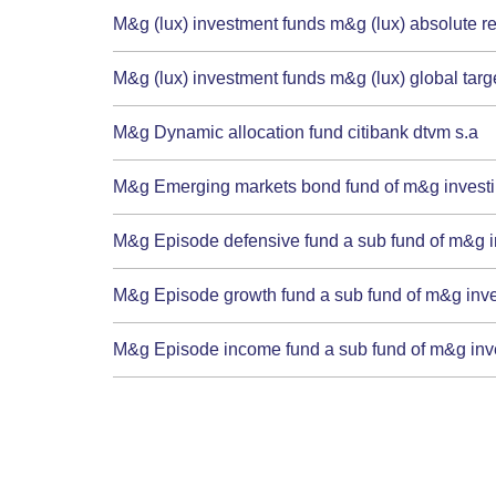
M&g (lux) investment funds m&g (lux) absolute re
M&g (lux) investment funds m&g (lux) global targe
M&g Dynamic allocation fund citibank dtvm s.a
M&g Emerging markets bond fund of m&g investime
M&g Episode defensive fund a sub fund of m&g in
M&g Episode growth fund a sub fund of m&g inves
M&g Episode income fund a sub fund of m&g inves