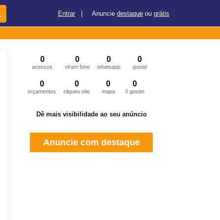
Entrar
|
Anuncie
destaque
ou
grátis
0
0
0
0
acessos
viram fone
whatsapp
gostei
0
0
0
0
orçamentos
cliques site
mapa
ñ gostei
Dê mais visibilidade ao seu anúncio
Anuncie com destaque