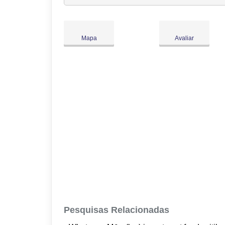
Ter:
09:00
-
18:00
Qua:
09:00
-
18:00
Qui:
09:00
-
18:00
Mapa
Avaliar
Sex:
09:00
-
18:00
Sáb:
Fechado
Dom:
Fechado
Pesquisas Relacionadas