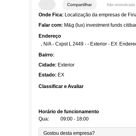
Compartilhar
Não reivindicada
Onde Fica:
Localização da empresas de Fin
Falar com:
M&g (lux) investment funds citib
Endereço
, N/A - Cxpst L 2449 - - Exterior - EX
Endere
Bairro:
Cidade:
Exterior
Estado:
EX
Classificar e Avaliar
Horário de funcionamento
Qua:
09:00 - 18:00
Seg:
09:00
-
18:00
Gostou desta empresa?