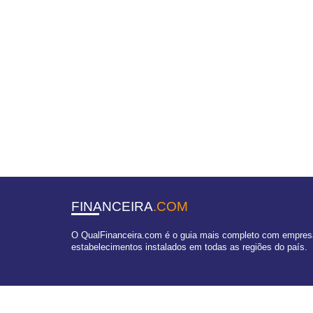
FINANCEIRA
.COM
O QualFinanceira.com é o guia mais completo com empresas
estabelecimentos instalados em todas as regiões do país.