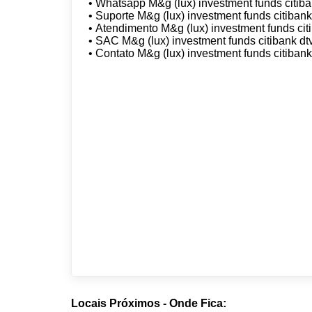
• Whatsapp M&g (lux) investment funds citib
• Suporte M&g (lux) investment funds citiban
• Atendimento M&g (lux) investment funds ci
• SAC M&g (lux) investment funds citibank d
• Contato M&g (lux) investment funds citiban
Locais Próximos - Onde Fica: