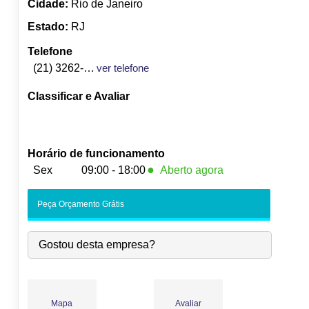
Cidade:
Rio de Janeiro
Estado:
RJ
Telefone
(21) 3262-9600
ver telefone
Classificar e Avaliar
Horário de funcionamento
●
Sex
09:00 - 18:00
Aberto agora
Seg:
09:00
-
18:00
Peça Orçamento Grátis
Ter:
09:00
-
18:00
Qua:
09:00
-
18:00
Gostou desta empresa?
Qui:
09:00
-
18:00
●
Sex:
09:00
-
18:00
Fecha às 18:00
Sáb:
Fechado
Dom:
Fechado
Mapa
Avaliar