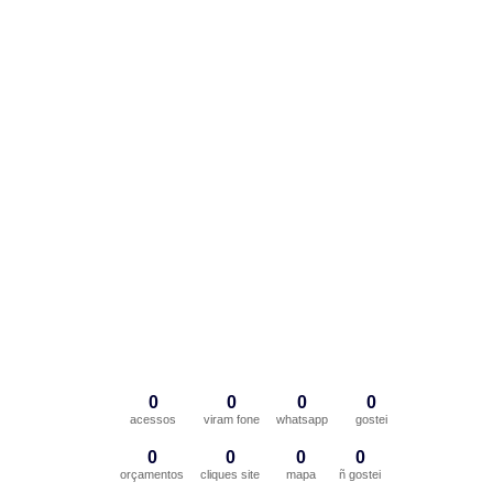
0
0
0
0
acessos
viram fone
whatsapp
gostei
0
0
0
0
orçamentos
cliques site
mapa
ñ gostei