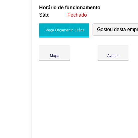
Horário de funcionamento
Sáb:
Fechado
Seg:
09:00
-
18:00
Gostou desta emp
Peça Orçamento Grátis
Ter:
09:00
-
18:00
Qua:
09:00
-
18:00
Qui:
09:00
-
18:00
●
Mapa
Avaliar
Sex:
09:00
-
18:00
Fecha às 18:00
Sáb:
Fechado
Dom:
Fechado