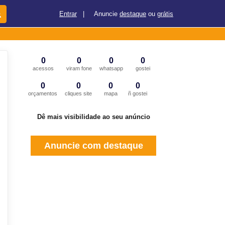
Entrar
|
Anuncie
destaque
ou
grátis
0
0
0
0
acessos
viram fone
whatsapp
gostei
0
0
0
0
orçamentos
cliques site
mapa
ñ gostei
Dê mais visibilidade ao seu anúncio
Anuncie com destaque