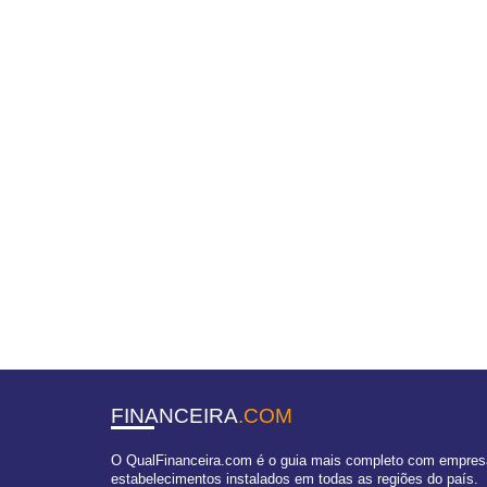
FINANCEIRA
.COM
O QualFinanceira.com é o guia mais completo com empresas
estabelecimentos instalados em todas as regiões do país.