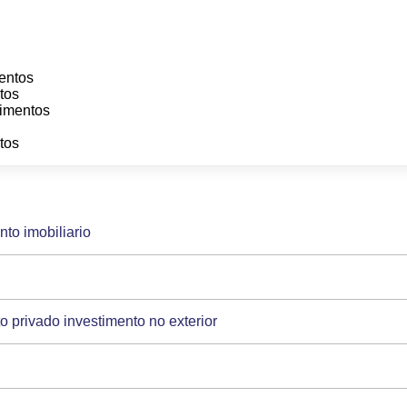
mentos
ntos
timentos
s
ntos
to imobiliario
o privado investimento no exterior