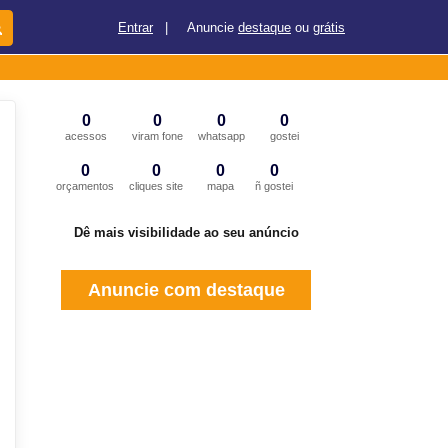
Entrar
|
Anuncie
destaque
ou
grátis
0
0
0
0
acessos
viram fone
whatsapp
gostei
0
0
0
0
orçamentos
cliques site
mapa
ñ gostei
Dê mais visibilidade ao seu anúncio
Anuncie com destaque