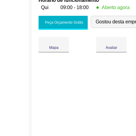
Horário de funcionamento
●
Qui
09:00 - 18:00
Aberto agora
Seg:
09:00
-
18:00
Gostou desta emp
Peça Orçamento Grátis
Ter:
09:00
-
18:00
Qua:
09:00
-
18:00
●
Qui:
09:00
-
18:00
Fecha às 18:00
Mapa
Avaliar
Sex:
09:00
-
18:00
Sáb:
Fechado
Dom:
Fechado