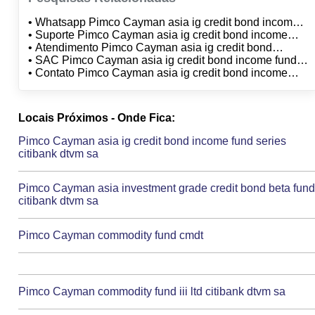
• Whatsapp Pimco Cayman asia ig credit bond income
fund citibank dtvm sa
• Suporte Pimco Cayman asia ig credit bond income
fund citibank dtvm sa
• Atendimento Pimco Cayman asia ig credit bond
income fund citibank dtvm sa
• SAC Pimco Cayman asia ig credit bond income fund
citibank dtvm sa
• Contato Pimco Cayman asia ig credit bond income
fund citibank dtvm sa
Locais Próximos - Onde Fica:
Pimco Cayman asia ig credit bond income fund series
citibank dtvm sa
Pimco Cayman asia investment grade credit bond beta fun
citibank dtvm sa
Pimco Cayman commodity fund cmdt
Pimco Cayman commodity fund iii ltd citibank dtvm sa