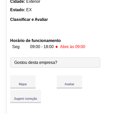
Cidade:
Exterior
Estado:
EX
Classificar e Avaliar
Horário de funcionamento
●
Seg
09:00 - 18:00
Abre às 09:00
●
Seg:
09:00
-
18:00
Abre às 09:00
Gostou desta empresa?
Ter:
09:00
-
18:00
Qua:
09:00
-
18:00
Qui:
09:00
-
18:00
Sex:
09:00
-
18:00
Mapa
Avaliar
Sáb:
Fechado
Dom:
Fechado
Sugerir correção