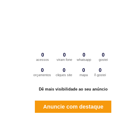
0
0
0
0
acessos
viram fone
whatsapp
gostei
0
0
0
0
orçamentos
cliques site
mapa
ñ gostei
Dê mais visibilidade ao seu anúncio
Anuncie com destaque