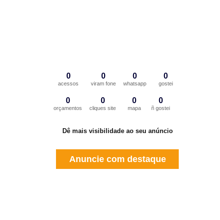
0
0
0
0
acessos
viram fone
whatsapp
gostei
0
0
0
0
orçamentos
cliques site
mapa
ñ gostei
Dê mais visibilidade ao seu anúncio
Anuncie com destaque