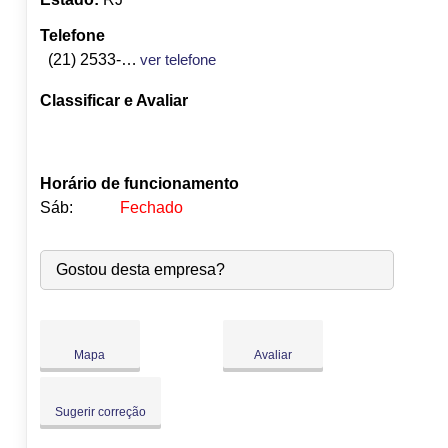
Telefone
(21) 2533-3211
ver telefone
Classificar e Avaliar
Horário de funcionamento
Sáb:
Fechado
Seg:
09:00
-
18:00
Gostou desta empresa?
Ter:
09:00
-
18:00
Qua:
09:00
-
18:00
Qui:
09:00
-
18:00
●
Sex:
09:00
-
18:00
Abre às 09:00
Mapa
Avaliar
Sáb:
Fechado
Dom:
Fechado
Sugerir correção