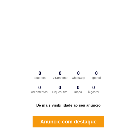
0
0
0
0
acessos
viram fone
whatsapp
gostei
0
0
0
0
orçamentos
cliques site
mapa
ñ gostei
Dê mais visibilidade ao seu anúncio
Anuncie com destaque