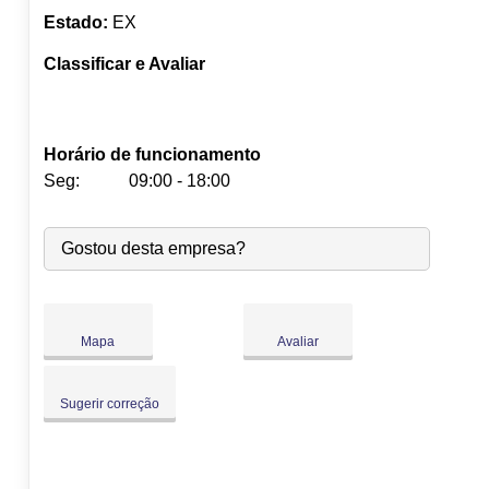
Estado:
EX
Classificar e Avaliar
Horário de funcionamento
Seg:
09:00 - 18:00
Seg:
09:00
-
18:00
Gostou desta empresa?
Ter:
09:00
-
18:00
Qua:
09:00
-
18:00
Qui:
09:00
-
18:00
Sex:
09:00
-
18:00
Mapa
Avaliar
Sáb:
Fechado
Dom:
Fechado
Sugerir correção