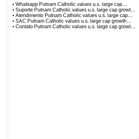
• Whatsapp Putnam Catholic values u.s. large cap
growth fund, lp citibank dtvm sa
• Suporte Putnam Catholic values u.s. large cap growth
fund, lp citibank dtvm sa
• Atendimento Putnam Catholic values u.s. large cap
growth fund, lp citibank dtvm sa
• SAC Putnam Catholic values u.s. large cap growth
fund, lp citibank dtvm sa
• Contato Putnam Catholic values u.s. large cap growth
fund, lp citibank dtvm sa