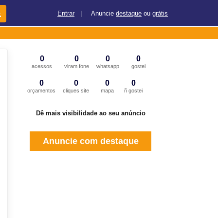
Entrar
|
Anuncie
destaque
ou
grátis
0
0
0
0
acessos
viram fone
whatsapp
gostei
0
0
0
0
orçamentos
cliques site
mapa
ñ gostei
Dê mais visibilidade ao seu anúncio
Anuncie com destaque