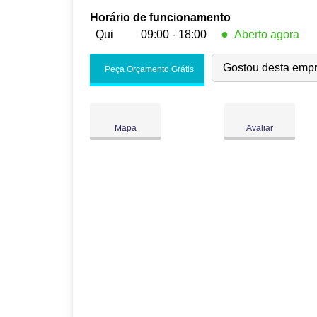
Horário de funcionamento
●
Qui
09:00 - 18:00
Aberto agora
Seg:
09:00
-
18:00
Gostou desta emp
Peça Orçamento Grátis
Ter:
09:00
-
18:00
Qua:
09:00
-
18:00
●
Qui:
09:00
-
18:00
Fecha às 18:00
Mapa
Avaliar
Sex:
09:00
-
18:00
Sáb:
Fechado
Dom:
Fechado