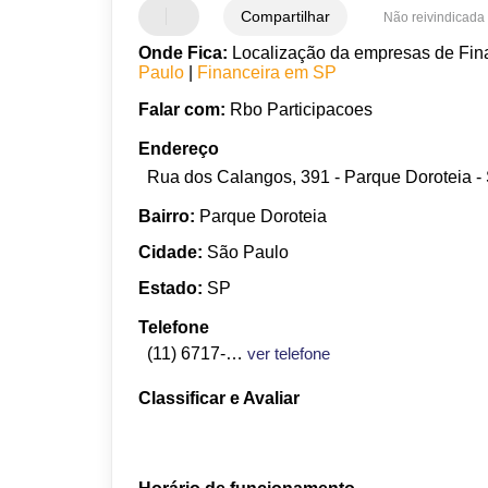
Compartilhar
Não reivindicada
Onde Fica:
Localização da empresas de Fina
Paulo
|
Financeira em SP
Falar com:
Rbo Participacoes
Endereço
Rua dos Calangos, 391 - Parque Doroteia -
Bairro:
Parque Doroteia
Cidade:
São Paulo
Estado:
SP
Telefone
(11) 6717-1004
ver telefone
Classificar e Avaliar