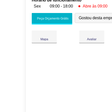
Horário de funcionamento
●
Sex
09:00 - 18:00
Abre às 09:00
Seg:
09:00
-
18:00
Gostou desta emp
Peça Orçamento Grátis
Ter:
09:00
-
18:00
Qua:
09:00
-
18:00
Qui:
09:00
-
18:00
●
Mapa
Avaliar
Sex:
09:00
-
18:00
Abre às 09:00
Sáb:
Fechado
Dom:
Fechado