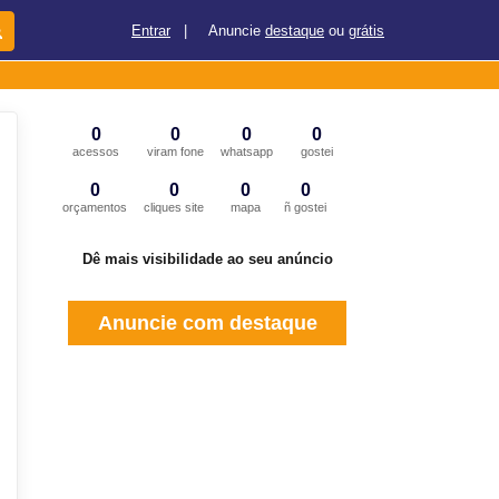
Entrar
|
Anuncie
destaque
ou
grátis
0
0
0
0
acessos
viram fone
whatsapp
gostei
0
0
0
0
orçamentos
cliques site
mapa
ñ gostei
Dê mais visibilidade ao seu anúncio
Anuncie com destaque