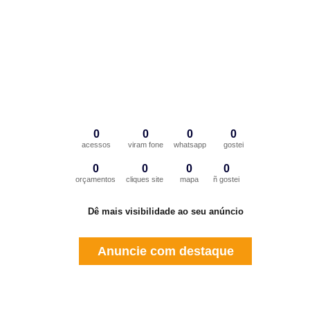
0
0
0
0
acessos
viram fone
whatsapp
gostei
0
0
0
0
orçamentos
cliques site
mapa
ñ gostei
Dê mais visibilidade ao seu anúncio
Anuncie com destaque