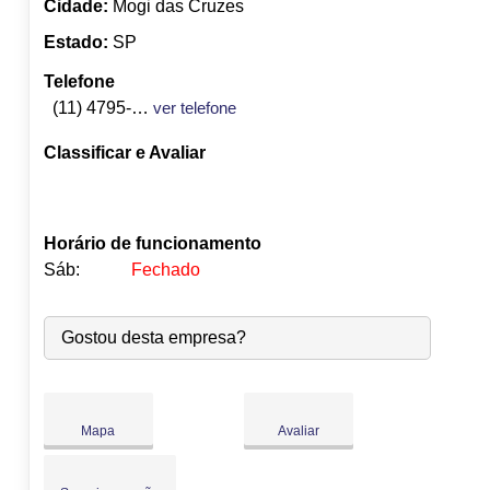
Cidade:
Mogi das Cruzes
Estado:
SP
Telefone
(11) 4795-8555
ver telefone
Classificar e Avaliar
Horário de funcionamento
Sáb:
Fechado
Seg:
09:00
-
18:00
Gostou desta empresa?
Ter:
09:00
-
18:00
Qua:
09:00
-
18:00
●
Qui:
09:00
-
18:00
Fecha às 18:00
Sex:
09:00
-
18:00
Mapa
Avaliar
Sáb:
Fechado
Dom:
Fechado