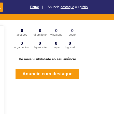
Entrar
|
Anuncie
destaque
ou
grátis
0
0
0
0
acessos
viram fone
whatsapp
gostei
0
0
0
0
orçamentos
cliques site
mapa
ñ gostei
Dê mais visibilidade ao seu anúncio
Anuncie com destaque