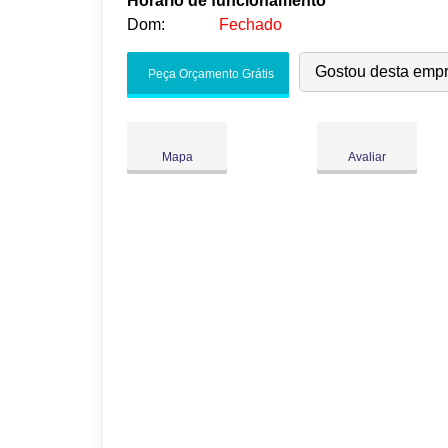
Horário de funcionamento
Dom:
Fechado
Seg:
09:00
-
18:00
Gostou desta emp
Peça Orçamento Grátis
Ter:
09:00
-
18:00
Qua:
09:00
-
18:00
Qui:
09:00
-
18:00
●
Mapa
Avaliar
Sex:
09:00
-
18:00
Fecha às 18:00
Sáb:
Fechado
Dom:
Fechado