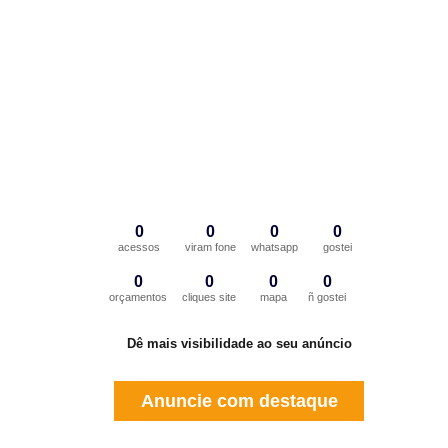
0
0
0
0
acessos
viram fone
whatsapp
gostei
0
0
0
0
orçamentos
cliques site
mapa
ñ gostei
Dê mais visibilidade ao seu anúncio
Anuncie com destaque