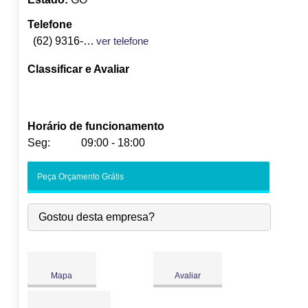
Telefone
(62) 9316-5177
ver telefone
Classificar e Avaliar
Horário de funcionamento
Seg:
09:00 - 18:00
Seg:
09:00
-
18:00
Peça Orçamento Grátis
Ter:
09:00
-
18:00
Qua:
09:00
-
18:00
Gostou desta empresa?
Qui:
09:00
-
18:00
Sex:
09:00
-
18:00
Sáb:
Fechado
Dom:
Fechado
Mapa
Avaliar