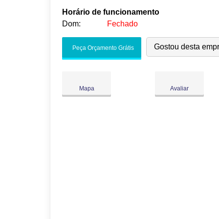
Horário de funcionamento
Dom:
Fechado
Seg:
09:00
-
18:00
Gostou desta emp
Peça Orçamento Grátis
Ter:
09:00
-
18:00
Qua:
09:00
-
18:00
Qui:
09:00
-
18:00
●
Mapa
Avaliar
Sex:
09:00
-
18:00
Abre às 09:00
Sáb:
Fechado
Dom:
Fechado