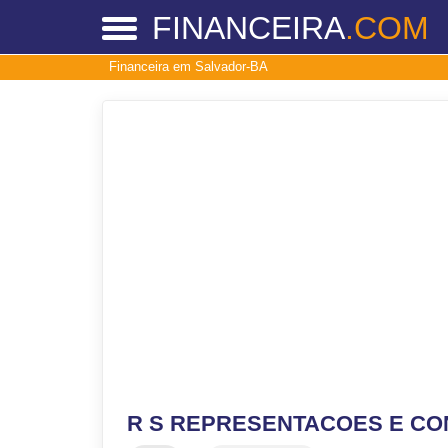
FINANCEIRA
.COM
Financeira em Salvador-BA
R S REPRESENTACOES E CO