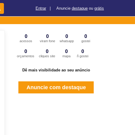
Entrar
|
Anuncie
destaque
ou
grátis
0
0
0
0
acessos
viram fone
whatsapp
gostei
0
0
0
0
orçamentos
cliques site
mapa
ñ gostei
Dê mais visibilidade ao seu anúncio
Anuncie com destaque