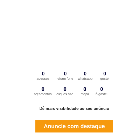
0
0
0
0
acessos
viram fone
whatsapp
gostei
0
0
0
0
orçamentos
cliques site
mapa
ñ gostei
Dê mais visibilidade ao seu anúncio
Anuncie com destaque