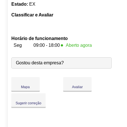
Estado:
EX
Classificar e Avaliar
Horário de funcionamento
●
Seg
09:00 - 18:00
Aberto agora
●
Seg:
09:00
-
18:00
Fecha às 18:00
Gostou desta empresa?
Ter:
09:00
-
18:00
Qua:
09:00
-
18:00
Qui:
09:00
-
18:00
Sex:
09:00
-
18:00
Mapa
Avaliar
Sáb:
Fechado
Dom:
Fechado
Sugerir correção