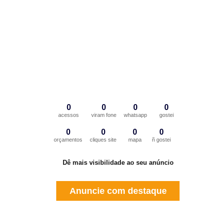
0
0
0
0
acessos
viram fone
whatsapp
gostei
0
0
0
0
orçamentos
cliques site
mapa
ñ gostei
Dê mais visibilidade ao seu anúncio
Anuncie com destaque