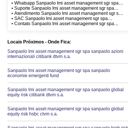
• Whatsapp Sanpaolo Imi asset management sgr spa
sanpaolo azioni internazionali hsbc ctvm s.a.
• Suporte Sanpaolo Imi asset management sgr spa
sanpaolo azioni internazionali hsbc ctvm s.a.
• Atendimento Sanpaolo Imi asset management sgr spa
sanpaolo azioni internazionali hsbc ctvm s.a.
• SAC Sanpaolo Imi asset management sgr spa
sanpaolo azioni internazionali hsbc ctvm s.a.
• Contato Sanpaolo Imi asset management sgr spa
sanpaolo azioni internazionali hsbc ctvm s.a.
Locais Próximos - Onde Fica:
Sanpaolo Imi asset management sgr spa sanpaolo azioni
internazionali citibank dtvm s.a.
Sanpaolo Imi asset management sgr spa sanpaolo
economie emergenti fund
Sanpaolo Imi asset management sgr spa sanpaolo global
equity risk citibank dtvm s.a.
Sanpaolo Imi asset management sgr spa sanpaolo global
equity risk hsbc ctvm s.a.
Sanpaolo Imi asset management sgr spa sanpaolo high ris