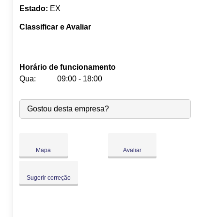
Estado:
EX
Classificar e Avaliar
Horário de funcionamento
Qua:
09:00 - 18:00
Seg:
09:00
-
18:00
Gostou desta empresa?
Ter:
09:00
-
18:00
Qua:
09:00
-
18:00
Qui:
09:00
-
18:00
Sex:
09:00
-
18:00
Mapa
Avaliar
Sáb:
Fechado
Dom:
Fechado
Sugerir correção