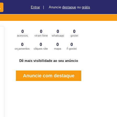
Entrar
|
Anuncie
destaque
ou
grátis
0
0
0
0
acessos
viram fone
whatsapp
gostei
0
0
0
0
orçamentos
cliques site
mapa
ñ gostei
Dê mais visibilidade ao seu anúncio
Anuncie com destaque