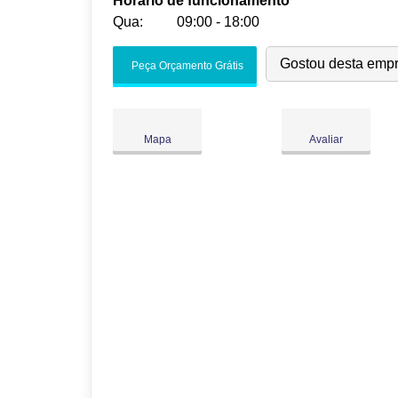
Horário de funcionamento
Qua:
09:00 - 18:00
Seg:
09:00
-
18:00
Gostou desta emp
Peça Orçamento Grátis
Ter:
09:00
-
18:00
Qua:
09:00
-
18:00
Qui:
09:00
-
18:00
Mapa
Avaliar
Sex:
09:00
-
18:00
Sáb:
Fechado
Dom:
Fechado