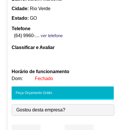
Cidade:
Rio Verde
Estado:
GO
Telefone
(64) 9960-8013
ver telefone
Classificar e Avaliar
Horário de funcionamento
Dom:
Fechado
Seg:
09:00
-
18:00
Peça Orçamento Grátis
Ter:
09:00
-
18:00
Qua:
09:00
-
18:00
Gostou desta empresa?
Qui:
09:00
-
18:00
Sex:
09:00
-
18:00
Sáb:
Fechado