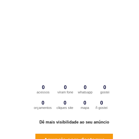
0
0
0
0
acessos
viram fone
whatsapp
gostei
0
0
0
0
orçamentos
cliques site
mapa
ñ gostei
Dê mais visibilidade ao seu anúncio