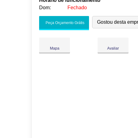
Horário de funcionamento
Dom:
Fechado
Seg:
09:00
-
18:00
Gostou desta emp
Peça Orçamento Grátis
Ter:
09:00
-
18:00
Qua:
09:00
-
18:00
Qui:
09:00
-
18:00
Mapa
Avaliar
Sex:
09:00
-
18:00
Sáb:
Fechado
Dom:
Fechado