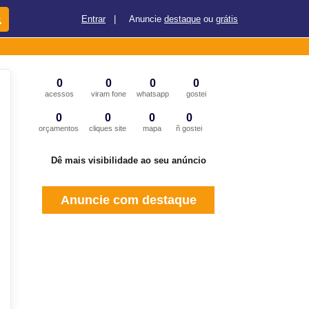
Entrar
|
Anuncie
destaque
ou
grátis
0
0
0
0
acessos
viram fone
whatsapp
gostei
0
0
0
0
orçamentos
cliques site
mapa
ñ gostei
Dê mais visibilidade ao seu anúncio
Anuncie com destaque