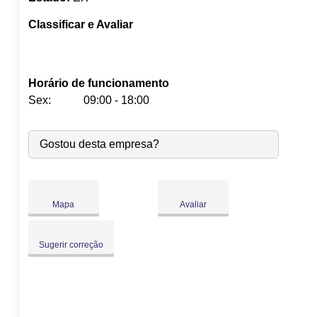
Classificar e Avaliar
Horário de funcionamento
Sex:
09:00 - 18:00
Seg:
09:00
-
18:00
Gostou desta empresa?
Ter:
09:00
-
18:00
Qua:
09:00
-
18:00
Qui:
09:00
-
18:00
Sex:
09:00
-
18:00
Mapa
Avaliar
Sáb:
Fechado
Dom:
Fechado
Sugerir correção