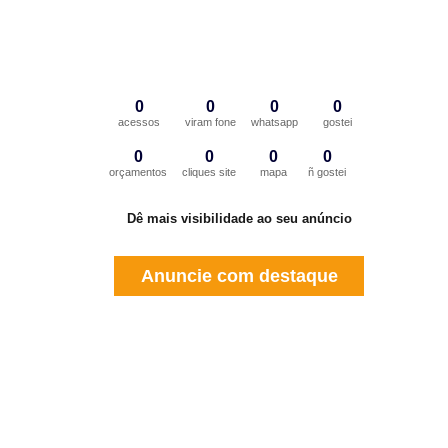
0
0
0
0
acessos
viram fone
whatsapp
gostei
0
0
0
0
orçamentos
cliques site
mapa
ñ gostei
Dê mais visibilidade ao seu anúncio
Anuncie com destaque