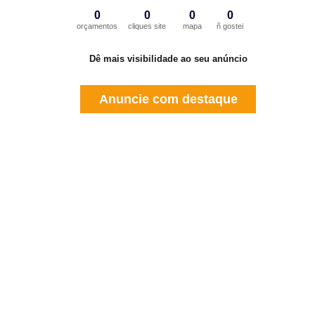
0
0
0
0
orçamentos
cliques site
mapa
ñ gostei
Dê mais visibilidade ao seu anúncio
Anuncie com destaque