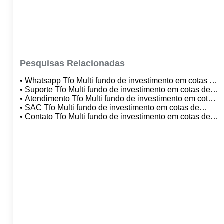
Pesquisas Relacionadas
• Whatsapp Tfo Multi fundo de investimento em cotas de
fundo de investimento multimercado credito privado
• Suporte Tfo Multi fundo de investimento em cotas de
fundo de investimento multimercado credito privado
• Atendimento Tfo Multi fundo de investimento em cotas
de fundo de investimento multimercado credito privado
• SAC Tfo Multi fundo de investimento em cotas de
fundo de investimento multimercado credito privado
• Contato Tfo Multi fundo de investimento em cotas de
fundo de investimento multimercado credito privado