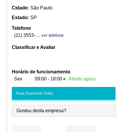
Cidade:
São Paulo
Estado:
SP
Telefone
(11) 3553-5829
ver telefone
Classificar e Avaliar
Horário de funcionamento
●
Sex
09:00 - 18:00
Aberto agora
Seg:
09:00
-
18:00
Peça Orçamento Grátis
Ter:
09:00
-
18:00
Qua:
09:00
-
18:00
Gostou desta empresa?
Qui:
09:00
-
18:00
●
Sex:
09:00
-
18:00
Fecha às 18:00
Sáb:
Fechado