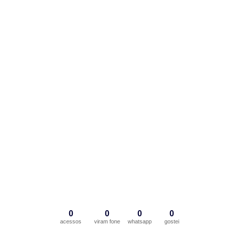
0
0
0
0
acessos
viram fone
whatsapp
gostei