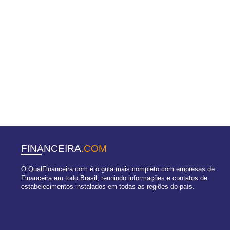
FINANCEIRA
.COM
O QualFinanceira.com é o guia mais completo com empresas de
Financeira em todo Brasil, reunindo informações e contatos de
estabelecimentos instalados em todas as regiões do país.