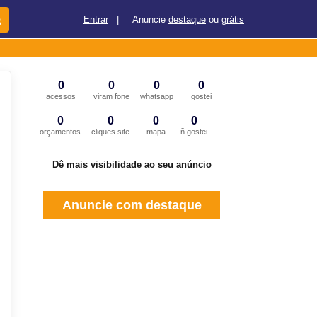
Entrar
|
Anuncie
destaque
ou
grátis
0
0
0
0
acessos
viram fone
whatsapp
gostei
0
0
0
0
orçamentos
cliques site
mapa
ñ gostei
Dê mais visibilidade ao seu anúncio
Anuncie com destaque