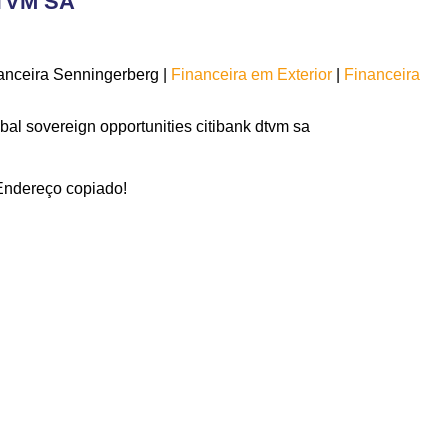
TVM SA
anceira Senningerberg |
Financeira em Exterior
|
Financeira
obal sovereign opportunities citibank dtvm sa
Endereço copiado!