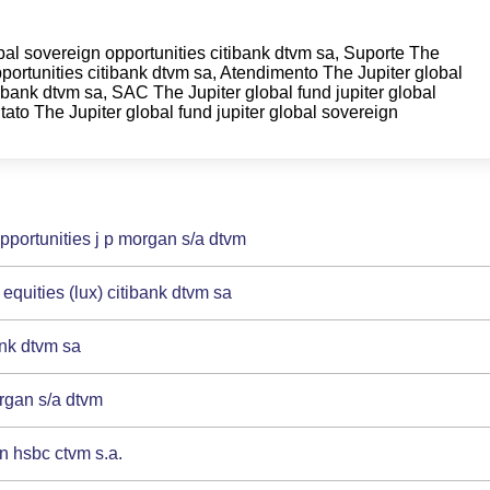
bal sovereign opportunities citibank dtvm sa, Suporte The
pportunities citibank dtvm sa, Atendimento The Jupiter global
tibank dtvm sa, SAC The Jupiter global fund jupiter global
tato The Jupiter global fund jupiter global sovereign
opportunities j p morgan s/a dtvm
 equities (lux) citibank dtvm sa
ank dtvm sa
organ s/a dtvm
rn hsbc ctvm s.a.