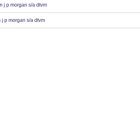
urn j p morgan s/a dtvm
h j p morgan s/a dtvm