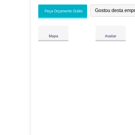
Seg:
09:00
-
18:00
Gostou desta emp
Peça Orçamento Grátis
Ter:
09:00
-
18:00
Qua:
09:00
-
18:00
Qui:
09:00
-
18:00
Mapa
Avaliar
Sex:
09:00
-
18:00
Sáb:
Fechado
Dom:
Fechado