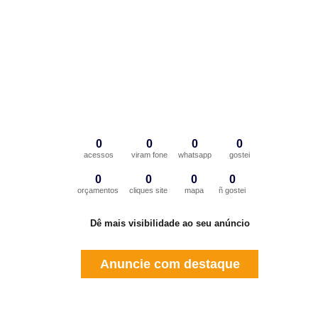
0
0
0
0
acessos
viram fone
whatsapp
gostei
0
0
0
0
orçamentos
cliques site
mapa
ñ gostei
Dê mais visibilidade ao seu anúncio
Anuncie com destaque