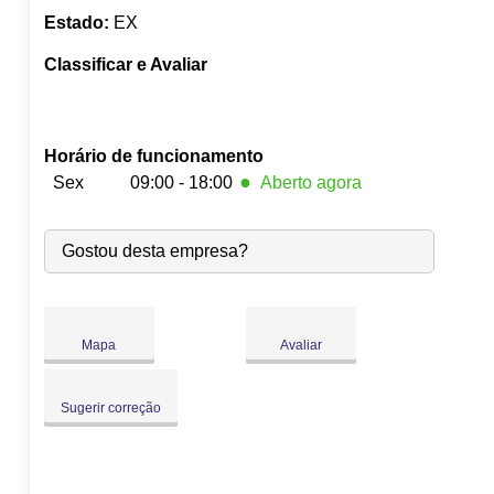
Estado:
EX
Classificar e Avaliar
Horário de funcionamento
●
Sex
09:00 - 18:00
Aberto agora
Seg:
09:00
-
18:00
Gostou desta empresa?
Ter:
09:00
-
18:00
Qua:
09:00
-
18:00
Qui:
09:00
-
18:00
●
Sex:
09:00
-
18:00
Fecha às 18:00
Mapa
Avaliar
Sáb:
Fechado
Dom:
Fechado
Sugerir correção