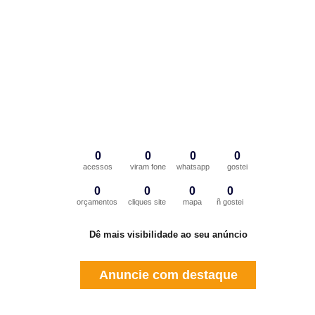
0
0
0
0
acessos
viram fone
whatsapp
gostei
0
0
0
0
orçamentos
cliques site
mapa
ñ gostei
Dê mais visibilidade ao seu anúncio
Anuncie com destaque