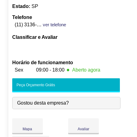
Estado:
SP
Telefone
(11) 3136-2822
ver telefone
Classificar e Avaliar
Horário de funcionamento
●
Sex
09:00 - 18:00
Aberto agora
Seg:
09:00
-
18:00
Peça Orçamento Grátis
Ter:
09:00
-
18:00
Qua:
09:00
-
18:00
Gostou desta empresa?
Qui:
09:00
-
18:00
●
Sex:
09:00
-
18:00
Fecha às 18:00
Sáb:
Fechado
Dom:
Fechado
Mapa
Avaliar