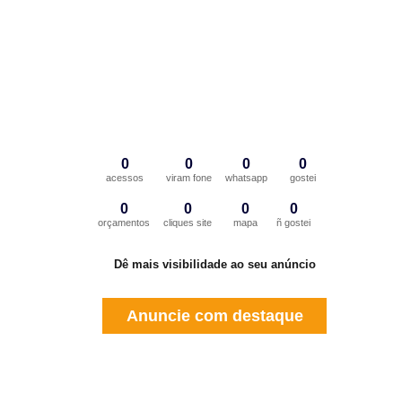
0
0
0
0
acessos
viram fone
whatsapp
gostei
0
0
0
0
orçamentos
cliques site
mapa
ñ gostei
Dê mais visibilidade ao seu anúncio
Anuncie com destaque