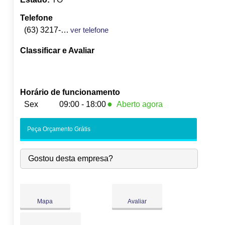
Telefone
(63) 3217-7099
ver telefone
Classificar e Avaliar
Horário de funcionamento
●
Sex
09:00 - 18:00
Aberto agora
Seg:
09:00
-
18:00
Peça Orçamento Grátis
Ter:
09:00
-
18:00
Qua:
09:00
-
18:00
Gostou desta empresa?
Qui:
09:00
-
18:00
●
Sex:
09:00
-
18:00
Fecha às 18:00
Sáb:
Fechado
Dom:
Fechado
Mapa
Avaliar