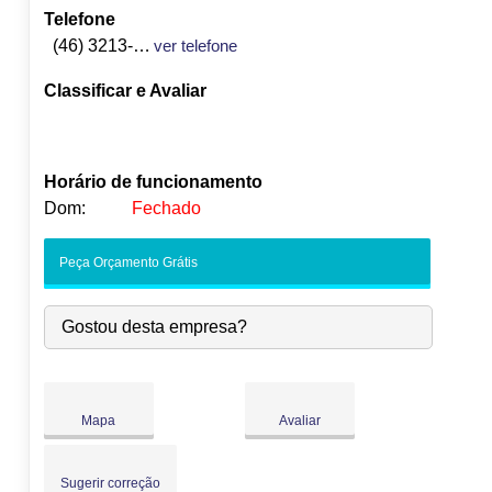
Telefone
(46) 3213-1550
ver telefone
Classificar e Avaliar
Horário de funcionamento
Dom:
Fechado
Seg:
09:00
-
18:00
Peça Orçamento Grátis
Ter:
09:00
-
18:00
Qua:
09:00
-
18:00
Gostou desta empresa?
Qui:
09:00
-
18:00
●
Sex:
09:00
-
18:00
Abre às 09:00
Sáb:
Fechado
Dom:
Fechado
Mapa
Avaliar
Sugerir correção