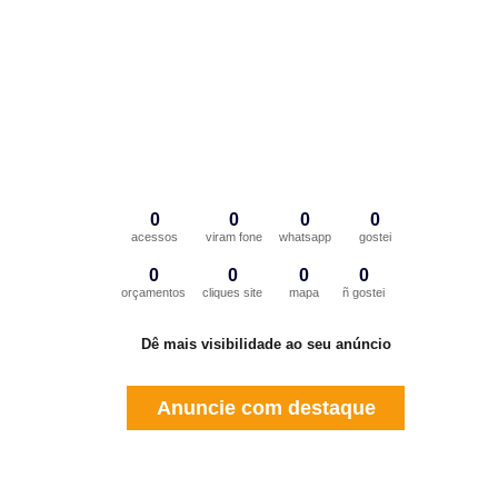
0
0
0
0
acessos
viram fone
whatsapp
gostei
0
0
0
0
orçamentos
cliques site
mapa
ñ gostei
Dê mais visibilidade ao seu anúncio
Anuncie com destaque