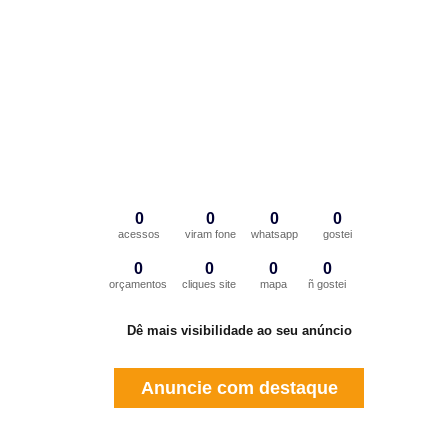
0
0
0
0
acessos
viram fone
whatsapp
gostei
0
0
0
0
orçamentos
cliques site
mapa
ñ gostei
Dê mais visibilidade ao seu anúncio
Anuncie com destaque