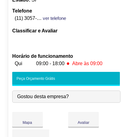
Telefone
(11) 3057-3827
ver telefone
Classificar e Avaliar
Horário de funcionamento
●
Qui
09:00 - 18:00
Abre às 09:00
Seg:
09:00
-
18:00
Peça Orçamento Grátis
Ter:
09:00
-
18:00
Qua:
09:00
-
18:00
Gostou desta empresa?
●
Qui:
09:00
-
18:00
Abre às 09:00
Sex:
09:00
-
18:00
Sáb:
Fechado
Dom:
Fechado
Mapa
Avaliar