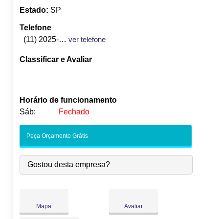
Estado:
SP
Telefone
(11) 2025-1755
ver telefone
Classificar e Avaliar
Horário de funcionamento
Sáb:
Fechado
Seg:
09:00
-
18:00
Peça Orçamento Grátis
Ter:
09:00
-
18:00
Qua:
09:00
-
18:00
Gostou desta empresa?
Qui:
09:00
-
18:00
Sex:
09:00
-
18:00
Sáb:
Fechado
Dom:
Fechado
Mapa
Avaliar