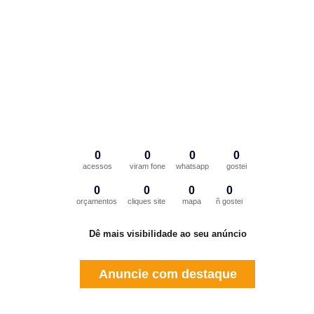
0
0
0
0
acessos
viram fone
whatsapp
gostei
0
0
0
0
orçamentos
cliques site
mapa
ñ gostei
Dê mais visibilidade ao seu anúncio
Anuncie com destaque