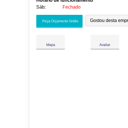
Horário de funcionamento
Sáb:
Fechado
Seg:
09:00
-
18:00
Gostou desta emp
Peça Orçamento Grátis
Ter:
09:00
-
18:00
Qua:
09:00
-
18:00
Qui:
09:00
-
18:00
Mapa
Avaliar
Sex:
09:00
-
18:00
Sáb:
Fechado
Dom:
Fechado