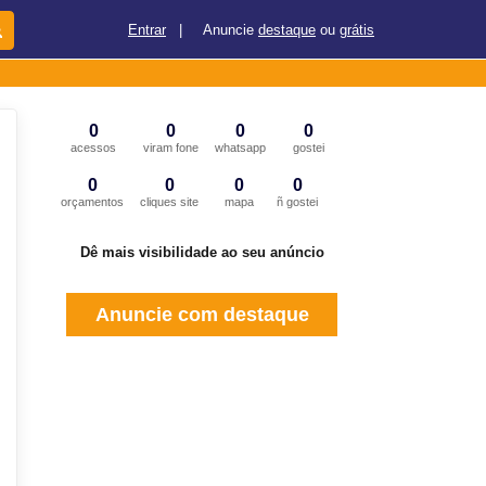
Entrar
|
Anuncie
destaque
ou
grátis
0
0
0
0
acessos
viram fone
whatsapp
gostei
0
0
0
0
orçamentos
cliques site
mapa
ñ gostei
Dê mais visibilidade ao seu anúncio
Anuncie com destaque