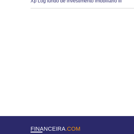
Xp Log fundo de investimento imobiliario fii
FINANCEIRA
.COM