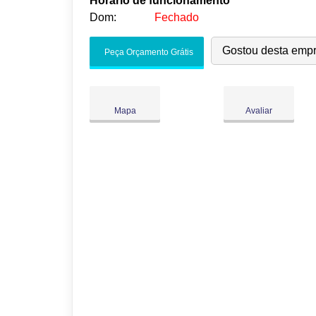
Horário de funcionamento
Dom:
Fechado
Seg:
09:00
-
18:00
Gostou desta emp
Peça Orçamento Grátis
Ter:
09:00
-
18:00
Qua:
09:00
-
18:00
●
Qui:
09:00
-
18:00
Abre às 09:00
Mapa
Avaliar
Sex:
09:00
-
18:00
Sáb:
Fechado
Dom:
Fechado