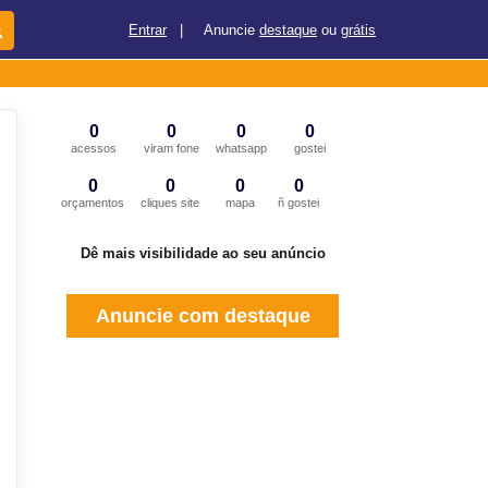
Entrar
|
Anuncie
destaque
ou
grátis
0
0
0
0
acessos
viram fone
whatsapp
gostei
0
0
0
0
orçamentos
cliques site
mapa
ñ gostei
Dê mais visibilidade ao seu anúncio
Anuncie com destaque