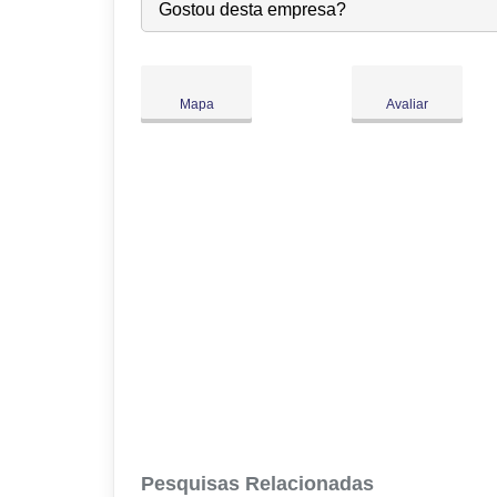
Seg:
09:00
-
18:00
Gostou desta empresa?
Ter:
09:00
-
18:00
Qua:
09:00
-
18:00
●
Qui:
09:00
-
18:00
Abre às 09:00
Mapa
Avaliar
Sex:
09:00
-
18:00
Sáb:
Fechado
Dom:
Fechado
Pesquisas Relacionadas