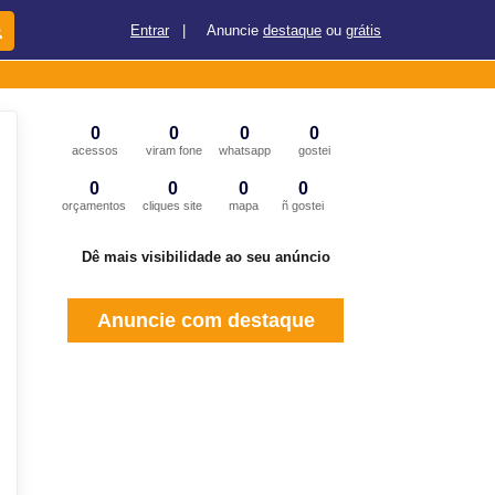
Entrar
|
Anuncie
destaque
ou
grátis
0
0
0
0
acessos
viram fone
whatsapp
gostei
0
0
0
0
orçamentos
cliques site
mapa
ñ gostei
Dê mais visibilidade ao seu anúncio
Anuncie com destaque