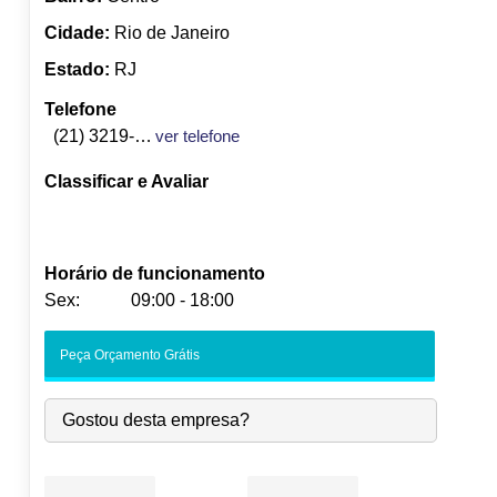
Cidade:
Rio de Janeiro
Estado:
RJ
Telefone
(21) 3219-2600
ver telefone
Classificar e Avaliar
Horário de funcionamento
Sex:
09:00 - 18:00
Seg:
09:00
-
18:00
Peça Orçamento Grátis
Ter:
09:00
-
18:00
Qua:
09:00
-
18:00
Gostou desta empresa?
Qui:
09:00
-
18:00
Sex:
09:00
-
18:00
Sáb:
Fechado