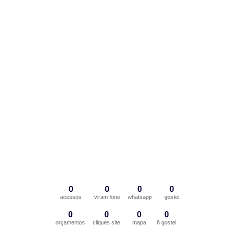
0
0
0
0
acessos
viram fone
whatsapp
gostei
0
0
0
0
orçamentos
cliques site
mapa
ñ gostei