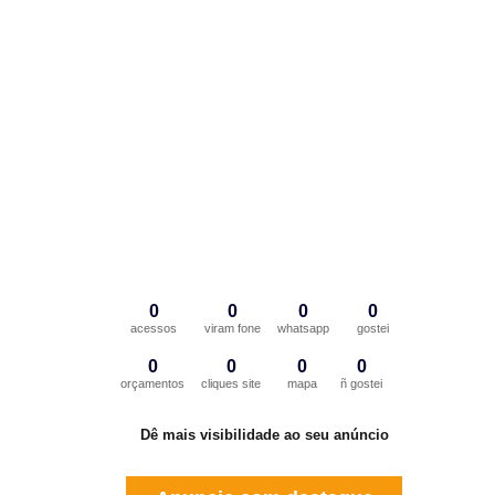
0
0
0
0
acessos
viram fone
whatsapp
gostei
0
0
0
0
orçamentos
cliques site
mapa
ñ gostei
Dê mais visibilidade ao seu anúncio