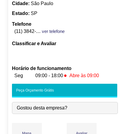
Cidade:
São Paulo
Estado:
SP
Telefone
(11) 3842-1122
ver telefone
Classificar e Avaliar
Horário de funcionamento
●
Seg
09:00 - 18:00
Abre às 09:00
●
Seg:
09:00
-
18:00
Abre às 09:00
Peça Orçamento Grátis
Ter:
09:00
-
18:00
Qua:
09:00
-
18:00
Gostou desta empresa?
Qui:
09:00
-
18:00
Sex:
09:00
-
18:00
Sáb:
Fechado
Dom:
Fechado
Mapa
Avaliar