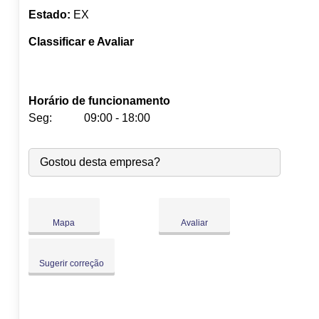
Estado:
EX
Classificar e Avaliar
Horário de funcionamento
Seg:
09:00 - 18:00
Seg:
09:00
-
18:00
Gostou desta empresa?
Ter:
09:00
-
18:00
Qua:
09:00
-
18:00
Qui:
09:00
-
18:00
Sex:
09:00
-
18:00
Mapa
Avaliar
Sáb:
Fechado
Dom:
Fechado
Sugerir correção