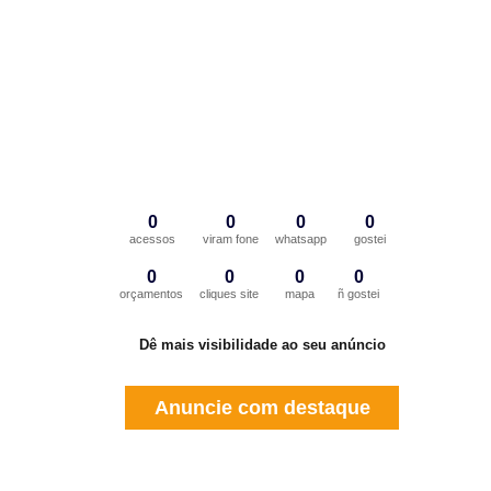
0
0
0
0
acessos
viram fone
whatsapp
gostei
0
0
0
0
orçamentos
cliques site
mapa
ñ gostei
Dê mais visibilidade ao seu anúncio
Anuncie com destaque