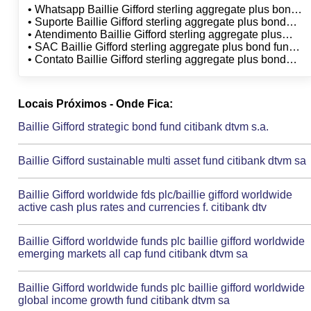
• Whatsapp Baillie Gifford sterling aggregate plus bond
fund citibank dtvm sa
• Suporte Baillie Gifford sterling aggregate plus bond
fund citibank dtvm sa
• Atendimento Baillie Gifford sterling aggregate plus
bond fund citibank dtvm sa
• SAC Baillie Gifford sterling aggregate plus bond fund
citibank dtvm sa
• Contato Baillie Gifford sterling aggregate plus bond
fund citibank dtvm sa
Locais Próximos - Onde Fica:
Baillie Gifford strategic bond fund citibank dtvm s.a.
Baillie Gifford sustainable multi asset fund citibank dtvm sa
Baillie Gifford worldwide fds plc/baillie gifford worldwide
active cash plus rates and currencies f. citibank dtv
Baillie Gifford worldwide funds plc baillie gifford worldwide
emerging markets all cap fund citibank dtvm sa
Baillie Gifford worldwide funds plc baillie gifford worldwide
global income growth fund citibank dtvm sa