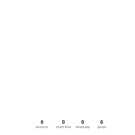
0
0
0
0
acessos
viram fone
whatsapp
gostei