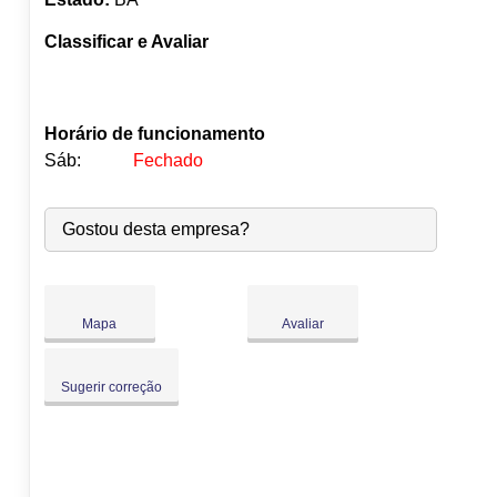
Classificar e Avaliar
Horário de funcionamento
Sáb:
Fechado
Seg:
09:00
-
18:00
Gostou desta empresa?
Ter:
09:00
-
18:00
Qua:
09:00
-
18:00
Qui:
09:00
-
18:00
●
Sex:
09:00
-
18:00
Abre às 09:00
Mapa
Avaliar
Sáb:
Fechado
Dom:
Fechado
Sugerir correção