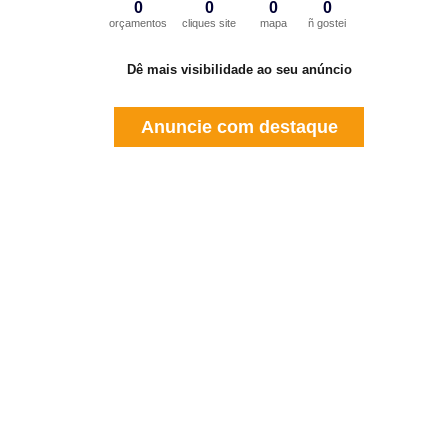
0
0
0
0
orçamentos
cliques site
mapa
ñ gostei
Dê mais visibilidade ao seu anúncio
Anuncie com destaque