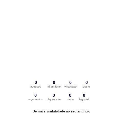
0
0
0
0
acessos
viram fone
whatsapp
gostei
0
0
0
0
orçamentos
cliques site
mapa
ñ gostei
Dê mais visibilidade ao seu anúncio