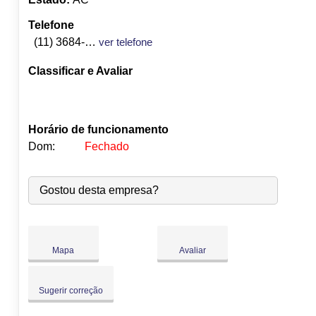
Telefone
(11) 3684-4621
ver telefone
Classificar e Avaliar
Horário de funcionamento
Dom:
Fechado
Seg:
09:00
-
18:00
Gostou desta empresa?
Ter:
09:00
-
18:00
Qua:
09:00
-
18:00
Qui:
09:00
-
18:00
Sex:
09:00
-
18:00
Mapa
Avaliar
Sáb:
Fechado
Dom:
Fechado
Sugerir correção