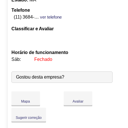
Telefone
(11) 3684-4621
ver telefone
Classificar e Avaliar
Horário de funcionamento
Sáb:
Fechado
Seg:
09:00
-
18:00
Gostou desta empresa?
Ter:
09:00
-
18:00
Qua:
09:00
-
18:00
●
Qui:
09:00
-
18:00
Fecha às 18:00
Sex:
09:00
-
18:00
Mapa
Avaliar
Sáb:
Fechado
Dom:
Fechado
Sugerir correção