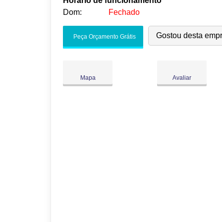
Horário de funcionamento
Dom:
Fechado
Seg:
09:00
-
18:00
Gostou desta emp
Peça Orçamento Grátis
Ter:
09:00
-
18:00
Qua:
09:00
-
18:00
Qui:
09:00
-
18:00
Mapa
Avaliar
Sex:
09:00
-
18:00
Sáb:
Fechado
Dom:
Fechado