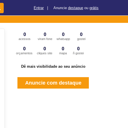
Entrar
|
Anuncie
destaque
ou
grátis
0
0
0
0
acessos
viram fone
whatsapp
gostei
0
0
0
0
orçamentos
cliques site
mapa
ñ gostei
Dê mais visibilidade ao seu anúncio
Anuncie com destaque