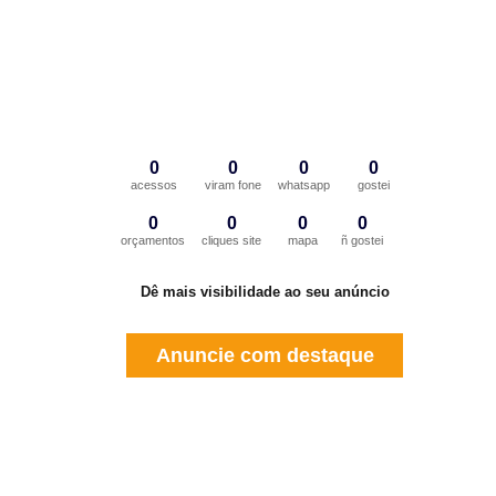
0
0
0
0
acessos
viram fone
whatsapp
gostei
0
0
0
0
orçamentos
cliques site
mapa
ñ gostei
Dê mais visibilidade ao seu anúncio
Anuncie com destaque