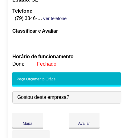
Telefone
(79) 3346-1801
ver telefone
Classificar e Avaliar
Horário de funcionamento
Dom:
Fechado
Seg:
09:00
-
18:00
Peça Orçamento Grátis
Ter:
09:00
-
18:00
Qua:
09:00
-
18:00
Gostou desta empresa?
Qui:
09:00
-
18:00
Sex:
09:00
-
18:00
Sáb:
Fechado
Dom:
Fechado
Mapa
Avaliar