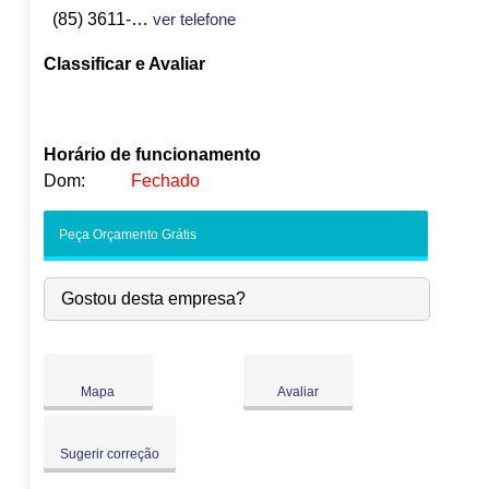
(85) 3611-5268
ver telefone
Classificar e Avaliar
Horário de funcionamento
Dom:
Fechado
Seg:
09:00
-
18:00
Peça Orçamento Grátis
Ter:
09:00
-
18:00
Qua:
09:00
-
18:00
Gostou desta empresa?
Qui:
09:00
-
18:00
Sex:
09:00
-
18:00
Sáb:
Fechado
Dom:
Fechado
Mapa
Avaliar
Sugerir correção