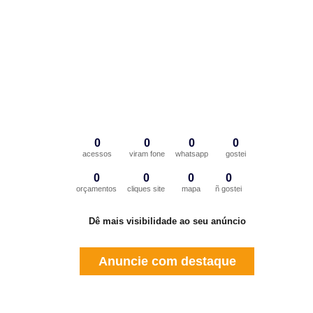
0
0
0
0
acessos
viram fone
whatsapp
gostei
0
0
0
0
orçamentos
cliques site
mapa
ñ gostei
Dê mais visibilidade ao seu anúncio
Anuncie com destaque