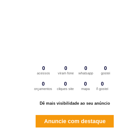
0
0
0
0
acessos
viram fone
whatsapp
gostei
0
0
0
0
orçamentos
cliques site
mapa
ñ gostei
Dê mais visibilidade ao seu anúncio
Anuncie com destaque