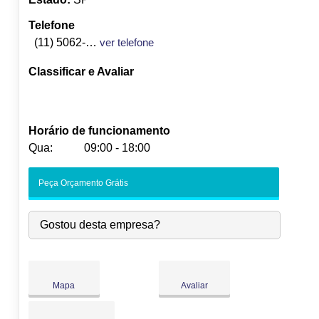
Telefone
(11) 5062-4128
ver telefone
Classificar e Avaliar
Horário de funcionamento
Qua:
09:00 - 18:00
Seg:
09:00
-
18:00
Peça Orçamento Grátis
Ter:
09:00
-
18:00
Qua:
09:00
-
18:00
Gostou desta empresa?
Qui:
09:00
-
18:00
Sex:
09:00
-
18:00
Sáb:
Fechado
Dom:
Fechado
Mapa
Avaliar