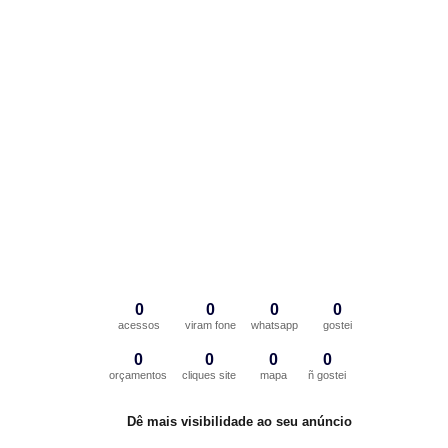
0
0
0
0
acessos
viram fone
whatsapp
gostei
0
0
0
0
orçamentos
cliques site
mapa
ñ gostei
Dê mais visibilidade ao seu anúncio