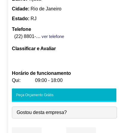
Cidade:
Rio de Janeiro
Estado:
RJ
Telefone
(22) 8801-3130
ver telefone
Classificar e Avaliar
Horário de funcionamento
Qui:
09:00 - 18:00
Seg:
09:00
-
18:00
Peça Orçamento Grátis
Ter:
09:00
-
18:00
Qua:
09:00
-
18:00
Gostou desta empresa?
Qui:
09:00
-
18:00
Sex:
09:00
-
18:00
Sáb:
Fechado