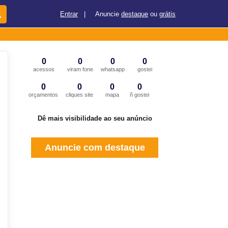
Entrar
|
Anuncie
destaque
ou
grátis
0
0
0
0
acessos
viram fone
whatsapp
gostei
0
0
0
0
orçamentos
cliques site
mapa
ñ gostei
Dê mais visibilidade ao seu anúncio
Anuncie com destaque