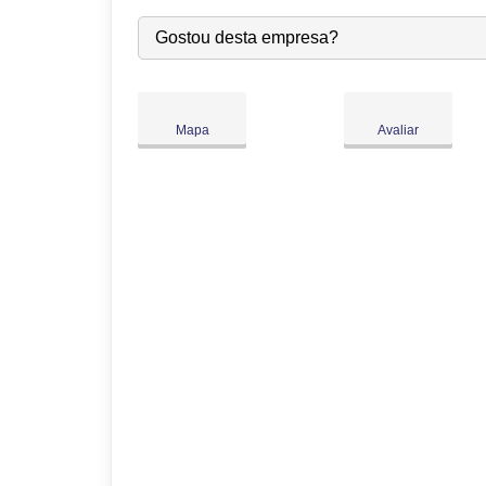
Seg:
09:00
-
18:00
Gostou desta empresa?
Ter:
09:00
-
18:00
Qua:
09:00
-
18:00
Qui:
09:00
-
18:00
●
Mapa
Avaliar
Sex:
09:00
-
18:00
Fecha às 18:00
Sáb:
Fechado
Dom:
Fechado