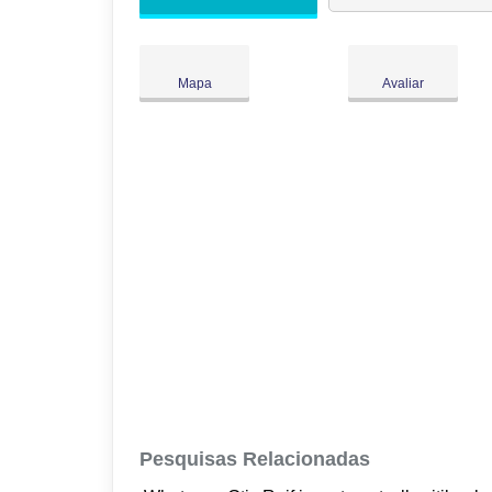
Ter:
09:00
-
18:00
Qua:
09:00
-
18:00
●
Qui:
09:00
-
18:00
Fecha às 18:00
Mapa
Avaliar
Sex:
09:00
-
18:00
Sáb:
Fechado
Dom:
Fechado
Pesquisas Relacionadas