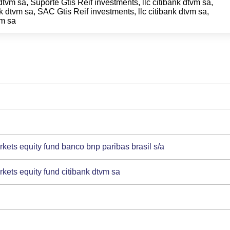
dtvm sa, Suporte Gtis Reif investments, llc citibank dtvm sa,
k dtvm sa, SAC Gtis Reif investments, llc citibank dtvm sa,
vm sa
ets equity fund banco bnp paribas brasil s/a
ets equity fund citibank dtvm sa