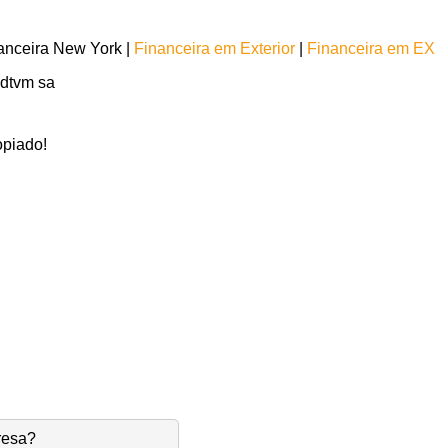
anceira New York |
Financeira em Exterior
|
Financeira em EX
k dtvm sa
opiado!
resa?