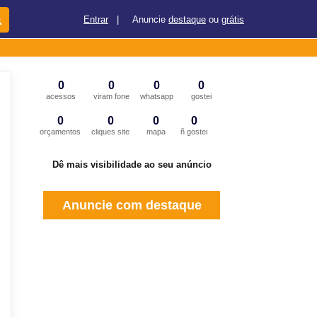
Entrar
|
Anuncie
destaque
ou
grátis
0
0
0
0
acessos
viram fone
whatsapp
gostei
0
0
0
0
orçamentos
cliques site
mapa
ñ gostei
Dê mais visibilidade ao seu anúncio
Anuncie com destaque