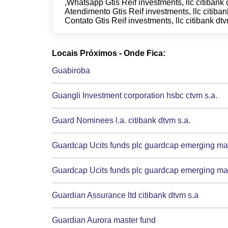
,Whatsapp Gtis Reif investments, llc citibank 
Atendimento Gtis Reif investments, llc citiban
Contato Gtis Reif investments, llc citibank dt
Locais Próximos - Onde Fica:
Guabiroba
Guangli Investment corporation hsbc ctvm s.a.
Guard Nominees l.a. citibank dtvm s.a.
Guardcap Ucits funds plc guardcap emerging mark
Guardcap Ucits funds plc guardcap emerging mark
Guardian Assurance ltd citibank dtvm s.a
Guardian Aurora master fund