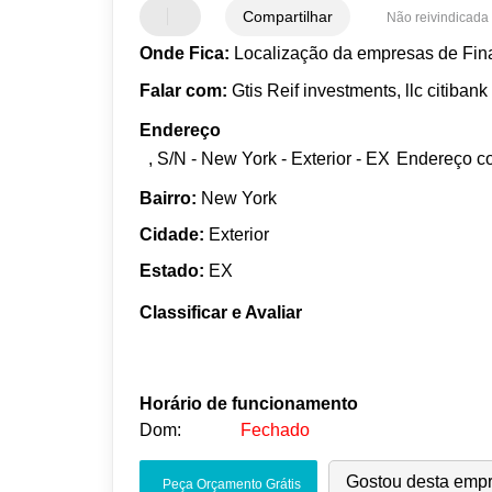
Compartilhar
Não reivindicada
Onde Fica:
Localização da empresas de Fin
Falar com:
Gtis Reif investments, llc citiban
Endereço
, S/N - New York - Exterior - EX
Endereço c
Bairro:
New York
Cidade:
Exterior
Estado:
EX
Classificar e Avaliar
Horário de funcionamento
Dom:
Fechado
Seg:
09:00
-
18:00
Gostou desta emp
Peça Orçamento Grátis