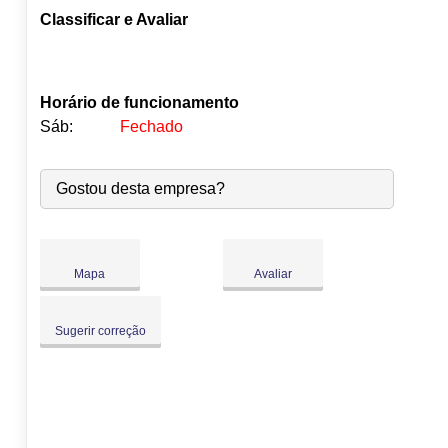
Classificar e Avaliar
Horário de funcionamento
Sáb:
Fechado
Seg:
09:00
-
18:00
Gostou desta empresa?
Ter:
09:00
-
18:00
Qua:
09:00
-
18:00
Qui:
09:00
-
18:00
Sex:
09:00
-
18:00
Mapa
Avaliar
Sáb:
Fechado
Dom:
Fechado
Sugerir correção