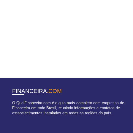
FINANCEIRA
.COM
O QualFinanceira.com é o guia mais completo com empresas de
Financeira em todo Brasil, reunindo informações e contatos de
estabelecimentos instalados em todas as regiões do país.