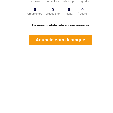
acessos
viram fone
whatsapp
gostei
0
0
0
0
orçamentos
cliques site
mapa
ñ gostei
Dê mais visibilidade ao seu anúncio
Anuncie com destaque